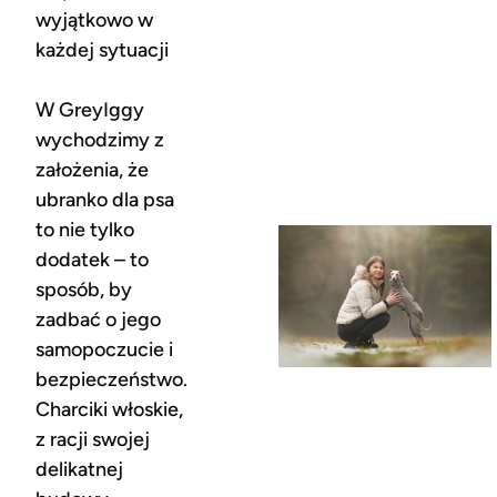
wyjątkowo w
każdej sytuacji
W GreyIggy
wychodzimy z
założenia, że
ubranko dla psa
to nie tylko
dodatek – to
sposób, by
zadbać o jego
samopoczucie i
bezpieczeństwo.
Charciki włoskie,
z racji swojej
delikatnej