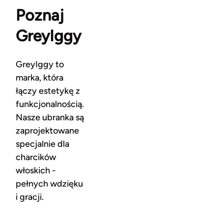
Poznaj
GreyIggy
GreyIggy to
marka, która
łączy estetykę z
funkcjonalnością.
Nasze ubranka są
zaprojektowane
specjalnie dla
charcików
włoskich -
pełnych wdzięku
i gracji.