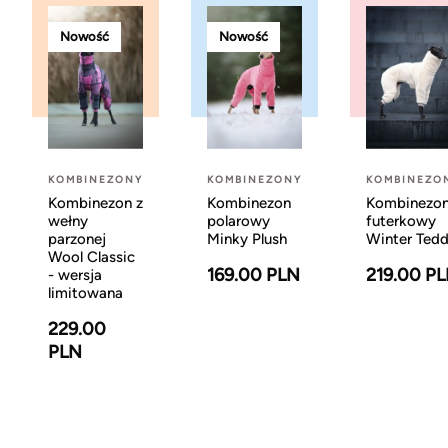
Nowość
Nowość
KOMBINEZONY
KOMBINEZONY
KOMBINEZO
Kombinezon z
Kombinezon
Kombinezo
wełny
polarowy
futerkowy
parzonej
Minky Plush
Winter Ted
Wool Classic
169.00 PLN
219.00 P
- wersja
limitowana
229.00
PLN