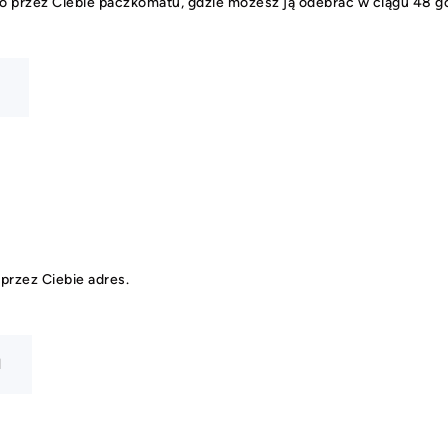
o przez Ciebie paczkomatu, gdzie możesz ją odebrać w ciągu 48 g
przez Ciebie adres.
N