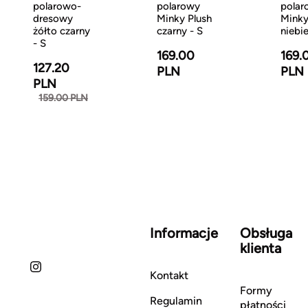
polarowo-
polarowy
polar
dresowy
Minky Plush
Minky
żółto czarny
czarny - S
niebie
- S
169.00
169.
127.20
PLN
PLN
PLN
159.00 PLN
Informacje
Obsługa
klienta
Kontakt
Formy
Regulamin
płatności