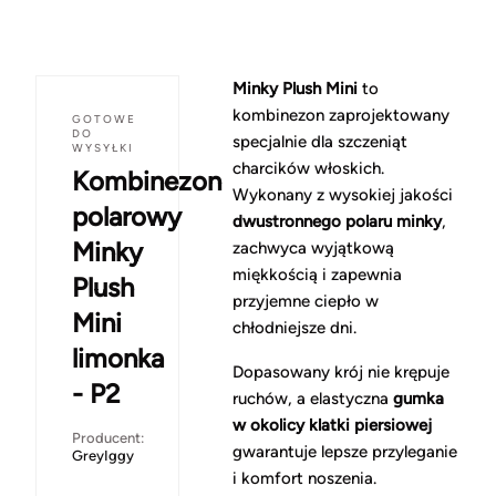
Minky Plush Mini
to
kombinezon zaprojektowany
GOTOWE
DO
specjalnie dla szczeniąt
WYSYŁKI
charcików włoskich.
Kombinezon
Wykonany z wysokiej jakości
polarowy
dwustronnego
polaru minky
,
Minky
zachwyca wyjątkową
miękkością i zapewnia
Plush
przyjemne ciepło w
Mini
chłodniejsze dni.
limonka
Dopasowany krój nie krępuje
- P2
ruchów, a elastyczna
gumka
w okolicy klatki piersiowej
Producent:
gwarantuje lepsze przyleganie
GreyIggy
i komfort noszenia.